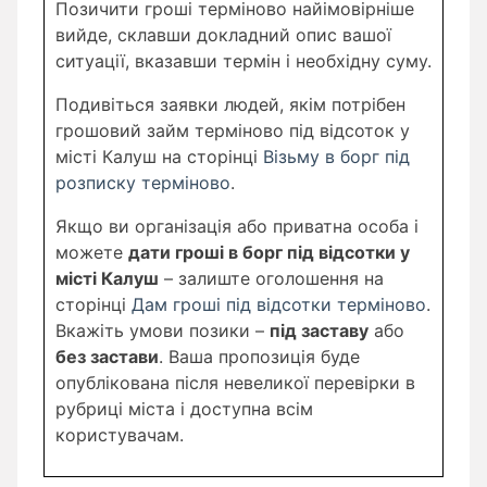
Позичити гроші терміново найімовірніше
вийде, склавши докладний опис вашої
ситуації, вказавши термін і необхідну суму.
Подивіться заявки людей, якім потрібен
грошовий займ терміново під відсоток у
місті Калуш на сторінці
Візьму в борг під
розписку терміново
.
Якщо ви організація або приватна особа і
можете
дати гроші в борг під відсотки у
місті Калуш
– залиште оголошення на
сторінці
Дам гроші під відсотки терміново
.
Вкажіть умови позики –
під заставу
або
без застави
. Ваша пропозиція буде
опублікована після невеликої перевірки в
рубриці міста і доступна всім
користувачам.