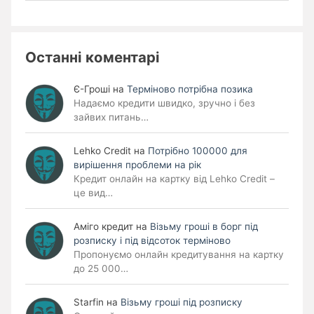
Останні коментарі
Є-Гроші
на
Терміново потрібна позика
Надаємо кредити швидко, зручно і без
зайвих питань…
Lehko Сredit
на
Потрібно 100000 для
вирішення проблеми на рік
Кредит онлайн на картку від Lehko Credit –
це вид…
Аміго кредит
на
Візьму гроші в борг під
розписку і під відсоток терміново
Пропонуємо онлайн кредитування на картку
до 25 000…
Starfin
на
Візьму гроші під розписку