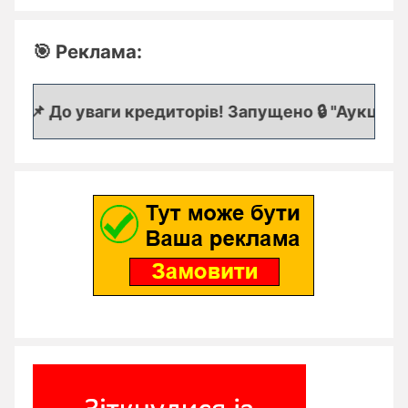
🎯 Реклама:
📌 До уваги кредиторів! Запущено 🔒 "Аукціон кр