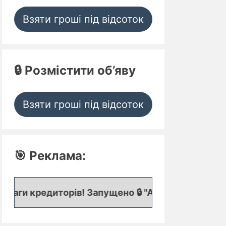
Взяти гроші під відсоток
🔒 Розмістити об’яву
Взяти гроші під відсоток
🎯 Реклама:
 кредиторів! Запущено 🔒 "Аукціон кредитних зая