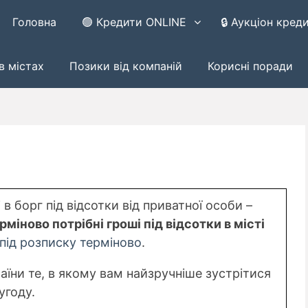
Головна
🟢 Кредити ONLINE
🔒 Аукціон кред
в містах
Позики від компаній
Корисні поради
в борг під відсотки від приватної особи –
рміново потрібні гроші під відсотки в місті
 під розписку терміново
.
раїни те, в якому вам найзручніше зустрітися
угоду.