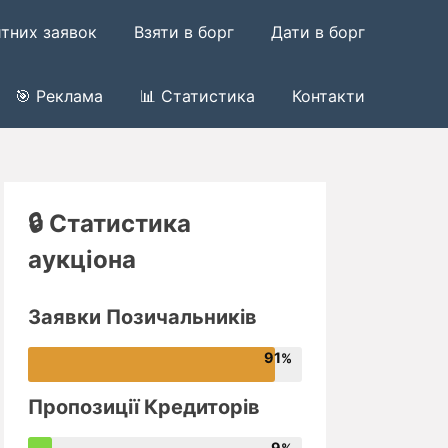
итних заявок
Взяти в борг
Дати в борг
🎯 Реклама
📊 Статистика
Контакти
🔒 Статистика
аукціона
Заявки Позичальників
91
Пропозиції Кредиторів
9