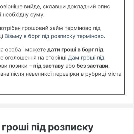
мовірніше вийде, склавши докладний опис
і необхідну суму.
потрібен грошовий займ терміново під
ці
Візьму в борг під розписку терміново
.
на особа і можете
дати гроші в борг під
е оголошення на сторінці
Дам гроші під
ови позики –
під заставу
або
без застави
.
на після невеликої перевірки в рубриці міста
гроші під розписку