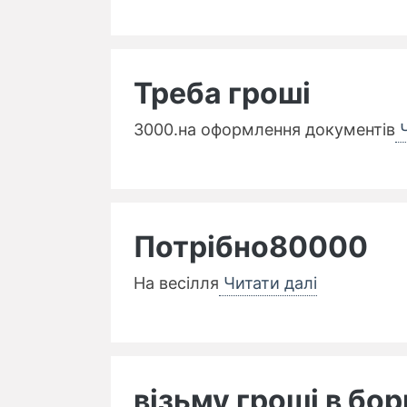
Треба гроші
3000.на оформлення документів
Ч
Потрібно80000
На весілля
Читати далі
візьму гроші в бор