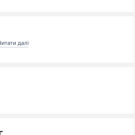
итати далі
г