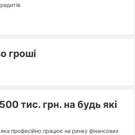
кредитів
о гроші
500 тис. грн. на будь які
📌 До уваги
 яка професійно працює на ринку фінансових