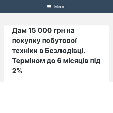
Skip
Меню
to
content
Дам 15 000 грн на
покупку побутової
техніки в Безлюдівці.
Терміном до 6 місяців під
2%