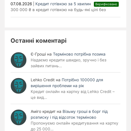
07.08.2026
|
Кредит готівкою за 5 хвилин
Верифіковано
300 000 ₴ в кредит готівкою на будь-які цілі без
Останні коментарі
Є-Гроші
на
Терміново потрібна позика
Надаємо кредити швидко, зручно і без
зайвих питань…
Lehko Сredit
на
Потрібно 100000 для
вирішення проблеми на рік
Кредит онлайн на картку від Lehko Credit –
це вид…
Аміго кредит
на
Візьму гроші в борг під
розписку і під відсоток терміново
Пропонуємо онлайн кредитування на картку
до 25 000…