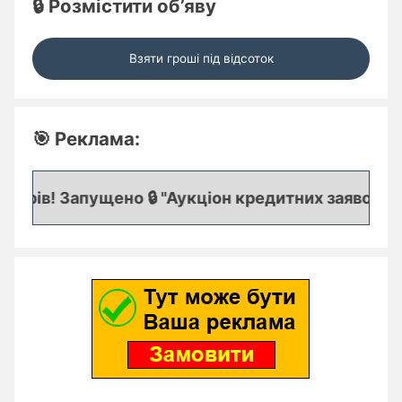
🔒 Розмістити об’яву
Взяти гроші під відсоток
🎯 Реклама:
орів! Запущено 🔒 "Аукціон кредитних заявок", де