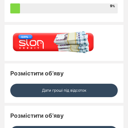
9
Розмістити об’яву
Дати гроші під відсоток
Розмістити об’яву