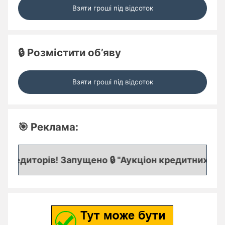
Взяти гроші під відсоток
🔒 Розмістити об’яву
Взяти гроші під відсоток
🎯 Реклама:
редиторів! Запущено 🔒 "Аукціон кредитних заявок