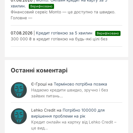
07.08.2026
|
Monto. Онлайн кредит на карту за 5
хвилин.
Верифіковано
Фінансовий сервіс Monto — це доступно та швидко.
Головне —
07.08.2026
|
Кредит готівкою за 5 хвилин
Верифіковано
300 000 ₴ в кредит готівкою на будь-які цілі без
Останні коментарі
Є-Гроші
на
Терміново потрібна позика
Надаємо кредити швидко, зручно і без
зайвих питань…
Lehko Сredit
на
Потрібно 100000 для
вирішення проблеми на рік
Кредит онлайн на картку від Lehko Credit –
це вид…