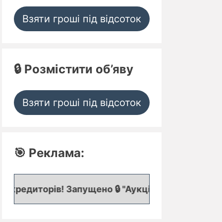
Взяти гроші під відсоток
🔒 Розмістити об’яву
Взяти гроші під відсоток
🎯 Реклама:
в! Запущено 🔒 "Аукціон кредитних заявок", де пр