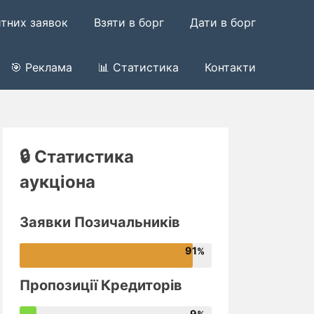
итних заявок
Взяти в борг
Дати в борг
🎯 Реклама
📊 Статистика
Контакти
🔒 Статистика
аукціона
Заявки Позичальників
91
Пропозиції Кредиторів
9