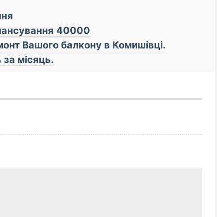
ння
інансування 40000
монт Вашого балкону в Комишівці.
 за місяць.