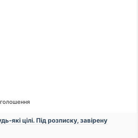
оголошення
📌 До уваги кредиторі
дь-які цілі. Під розписку, завірену