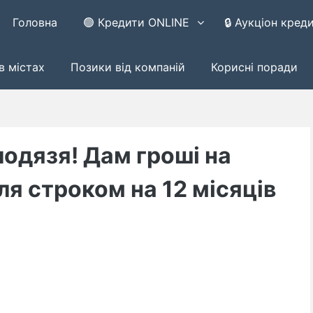
Головна
🟢 Кредити ONLINE
🔒 Аукціон кред
в містах
Позики від компаній
Корисні поради
лодязя! Дам гроші на
ля строком на 12 місяців