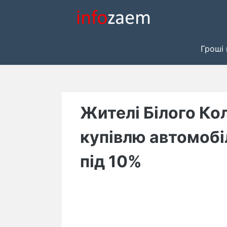
Skip
to
content
Гроші 
Жителі Білого Ко
купівлю автомобі
під 10%