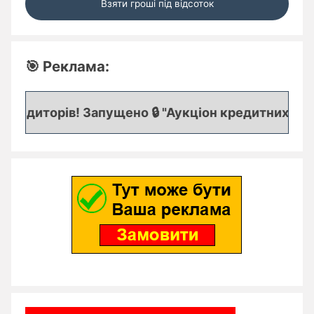
Взяти гроші під відсоток
🎯 Реклама:
редиторів! Запущено 🔒 "Аукціон кредитних заявок