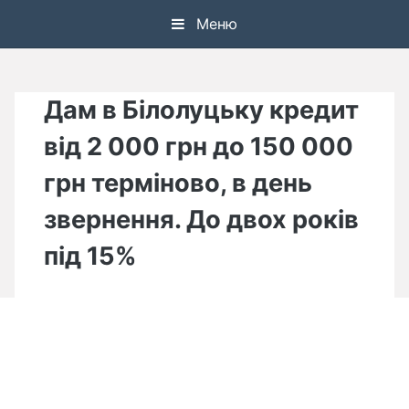
Skip
Меню
to
content
Дам в Білолуцьку кредит
від 2 000 грн до 150 000
грн терміново, в день
звернення. До двох років
під 15%