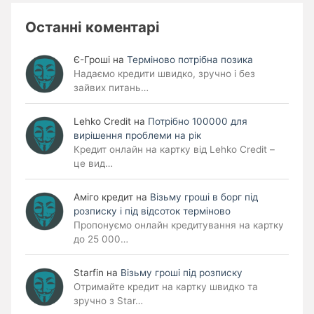
Останні коментарі
Є-Гроші
на
Терміново потрібна позика
Надаємо кредити швидко, зручно і без
зайвих питань…
Lehko Сredit
на
Потрібно 100000 для
вирішення проблеми на рік
Кредит онлайн на картку від Lehko Credit –
це вид…
Аміго кредит
на
Візьму гроші в борг під
розписку і під відсоток терміново
Пропонуємо онлайн кредитування на картку
до 25 000…
Starfin
на
Візьму гроші під розписку
Отримайте кредит на картку швидко та
зручно з Star…