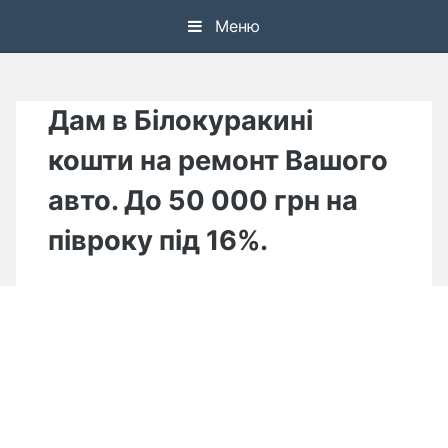
Skip
Меню
to
content
Дам в Білокуракині
кошти на ремонт Вашого
авто. До 50 000 грн на
півроку під 16%.