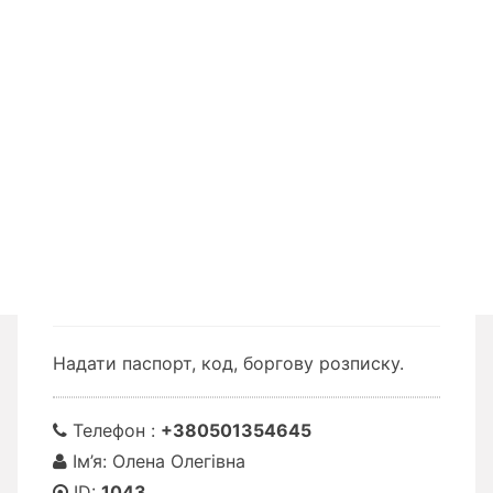
Надати паспорт, код, боргову розписку.
Телефон :
+380501354645
Ім’я: Олена Олегівна
ID:
1043