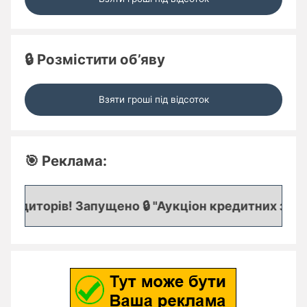
🔒 Розмістити об’яву
Взяти гроші під відсоток
🎯 Реклама:
диторів! Запущено 🔒 "Аукціон кредитних заявок"