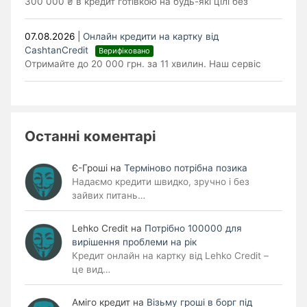
300 000 ₴ в кредит готівкою на будь-які цілі без
07.08.2026
|
Онлайн кредити на картку від
CashtanCredit
Верифіковано
Отримайте до 20 000 грн. за 11 хвилин. Наш сервіс
Останні коментарі
Є-Гроші
на
Терміново потрібна позика
Надаємо кредити швидко, зручно і без
зайвих питань…
Lehko Сredit
на
Потрібно 100000 для
вирішення проблеми на рік
Кредит онлайн на картку від Lehko Credit –
це вид…
Аміго кредит
на
Візьму гроші в борг під