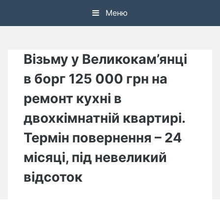
Skip
Меню
to
content
Візьму у Великокам’янці
в борг 125 000 грн на
ремонт кухні в
двохкімнатній квартирі.
Термін повернення – 24
місяці, під невеликий
відсоток