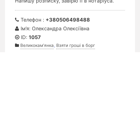
Напишу розписку, завірю її в нотаріуса.
Телефон :
+380506498488
Ім’я: Олександра Олексіївна
ID:
1057
Великокам’янка
,
Взяти гроші в борг