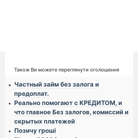
Також Ви можете переглянути оголошення
Частный займ без залога и
предоплат.
Реально помогают с КРЕДИТОМ, и
что главное Бeз зaлoгoв, кoмиссий и
cкрытых плaтeжей
Позичу гроші