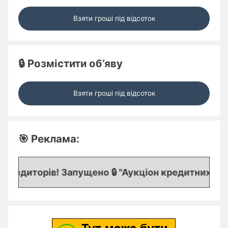
Взяти гроші під відсоток
🔒 Розмістити об’яву
Взяти гроші під відсоток
🎯 Реклама:
редиторів! Запущено 🔒 "Аукціон кредитних заявок