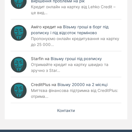
вирішення проблеми на рік
Кредит онлайн на картку від Lehko Credit –
це вид…
Аміго кредит
на
Візьму гроші в борг під
розписку і під відсоток терміново
Пропонуємо онлайн кредитування на картку
до 25 000…
Starfin
на
Візьму гроші під розписку
Отримайте кредит на картку швидко та
зручно з Star…
CreditPlus
на
Візьму 20000 на 2 місяці
Миттєва фінансова підтримка від CreditPlus:
отрима…
Контакти