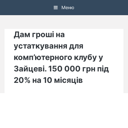
Skip
Меню
to
content
Дам гроші на
устаткування для
комп’ютерного клубу у
Зайцеві. 150 000 грн під
20% на 10 місяців