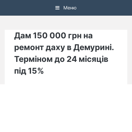
Skip
Меню
to
content
Дам 150 000 грн на
ремонт даху в Демурині.
Терміном до 24 місяців
під 15%