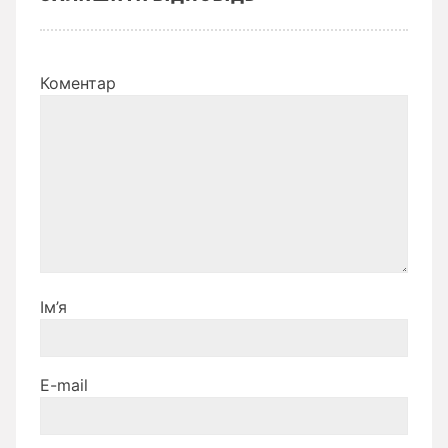
Коментар
Ім’я
E-mail