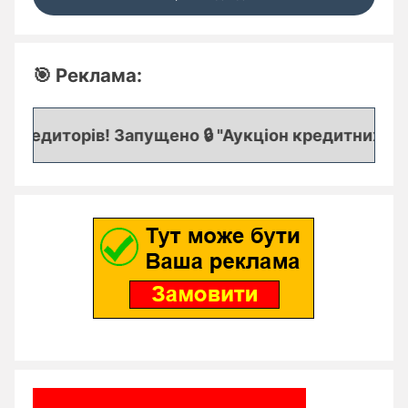
🎯 Реклама:
редиторів! Запущено 🔒 "Аукціон кредитних заяво