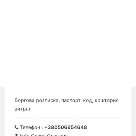
Боргова розписка, паспорт, код, кошторис
витрат
Телефон :
+380506654648
Ім’я: Олена Олегівна