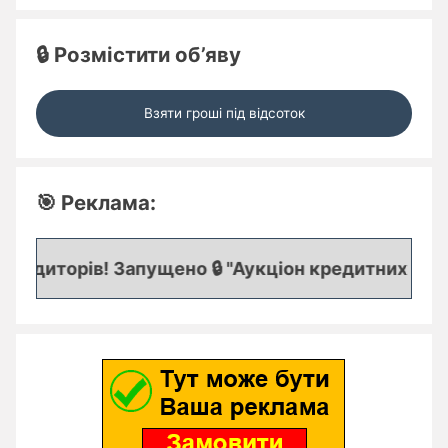
🔒 Розмістити об’яву
Взяти гроші під відсоток
🎯 Реклама:
едиторів! Запущено 🔒 "Аукціон кредитних заявок