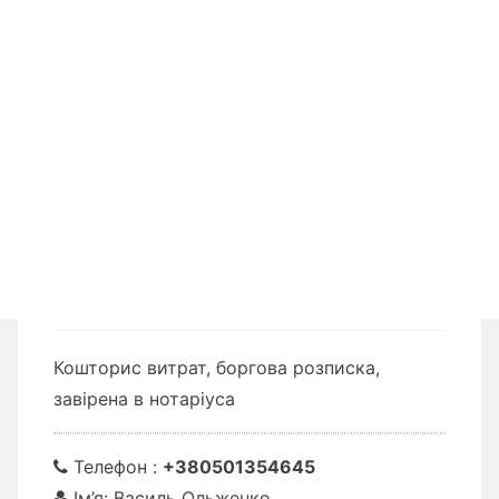
Кошторис витрат, боргова розписка,
завірена в нотаріуса
Телефон :
+380501354645
Ім’я: Василь Ольженко