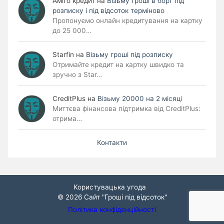
Аміго кредит
на
Візьму гроші в борг під
розписку і під відсоток терміново
Пропонуємо онлайн кредитування на картку
до 25 000…
Starfin
на
Візьму гроші під розписку
Отримайте кредит на картку швидко та
зручно з Star…
CreditPlus
на
Візьму 20000 на 2 місяці
Миттєва фінансова підтримка від CreditPlus:
отрима…
Контакти
Користувацька угода
© 2026
Сайт "Гроші під відсоток"
Політика конфіденційності