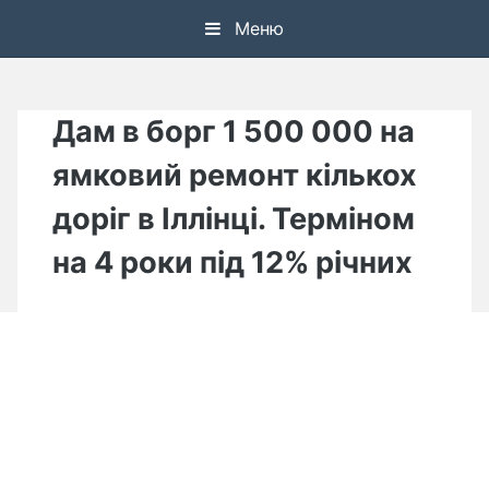
Skip
Меню
to
content
Дам в борг 1 500 000 на
ямковий ремонт кількох
доріг в Іллінці. Терміном
на 4 роки під 12% річних