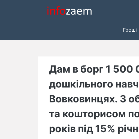
Skip
to
content
Гроші 
Дам в борг 1 500 
дошкільного навч
Вовковинцях. З о
та кошторисом по
років під 15% річ