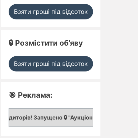
Взяти гроші під відсоток
🔒 Розмістити об’яву
Взяти гроші під відсоток
🎯 Реклама:
апущено 🔒 "Аукціон кредитних заявок", де предс