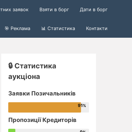
итних заявок
Взяти в борг
Дати в борг
🎯 Реклама
📊 Статистика
Контакти
🔒 Статистика
аукціона
Заявки Позичальників
91
Пропозиції Кредиторів
9