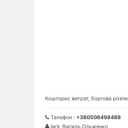
Кошторис витрат, боргова розпи
Телефон :
+380506498488
Ім’я: Василь Ольженко