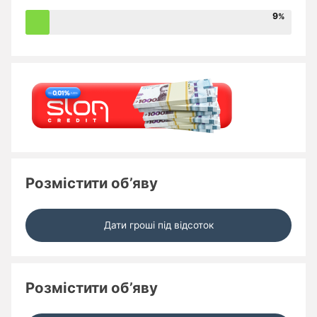
9
Розмістити об’яву
Дати гроші під відсоток
Розмістити об’яву