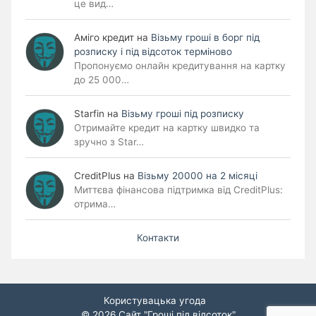
це вид…
Аміго кредит
на
Візьму гроші в борг під
розписку і під відсоток терміново
Пропонуємо онлайн кредитування на картку
до 25 000…
Starfin
на
Візьму гроші під розписку
Отримайте кредит на картку швидко та
зручно з Star…
CreditPlus
на
Візьму 20000 на 2 місяці
Миттєва фінансова підтримка від CreditPlus:
отрима…
Контакти
Користувацька угода
© 2026
Сайт "Гроші під відсоток"