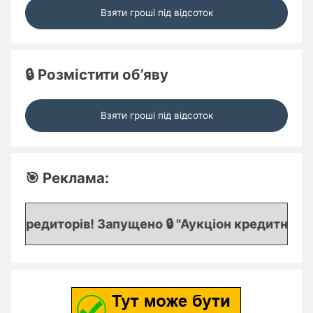
Взяти гроші під відсоток
🔒 Розмістити об’яву
Взяти гроші під відсоток
🎯 Реклама:
 кредиторів! Запущено 🔒 "Аукціон кредитних зая