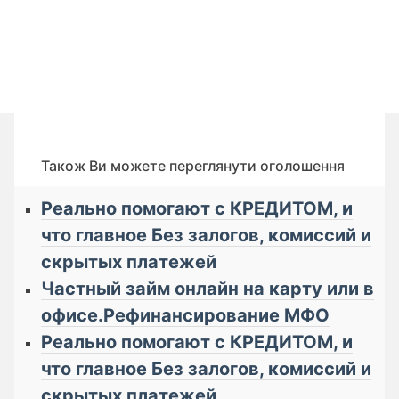
Також Ви можете переглянути оголошення
Реально помогают с КРЕДИТОМ, и
что главное Бeз зaлoгoв, кoмиссий и
cкрытых плaтeжей
Частный займ онлайн на карту или в
офисе.Рефинансирование МФО
Реально помогают с КРЕДИТОМ, и
что главное Бeз зaлoгoв, кoмиссий и
cкрытых плaтeжей