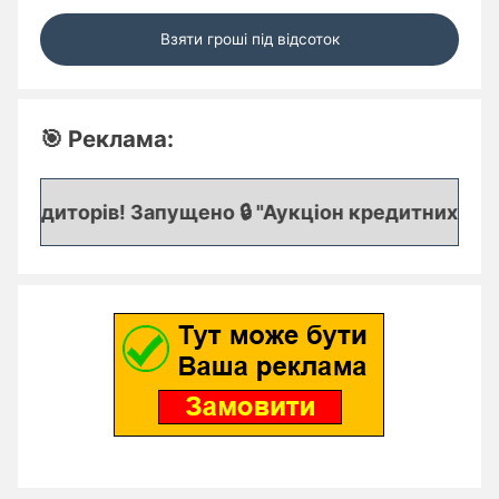
Взяти гроші під відсоток
🎯 Реклама:
редиторів! Запущено 🔒 "Аукціон кредитних заявок