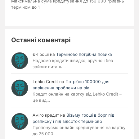
Максимальна сума кредитування до 150 000 гривень
терміном до 1
Останні коментарі
Є-Гроші
на
Терміново потрібна позика
Надаємо кредити швидко, зручно і без
зайвих питань…
Lehko Сredit
на
Потрібно 100000 для
вирішення проблеми на рік
Кредит онлайн на картку від Lehko Credit –
це вид…
Аміго кредит
на
Візьму гроші в борг під
розписку і під відсоток терміново
Пропонуємо онлайн кредитування на картку
до 25 000…