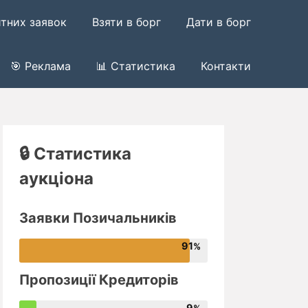
итних заявок
Взяти в борг
Дати в борг
🎯 Реклама
📊 Статистика
Контакти
🔒 Статистика
аукціона
Заявки Позичальників
91
Пропозиції Кредиторів
9