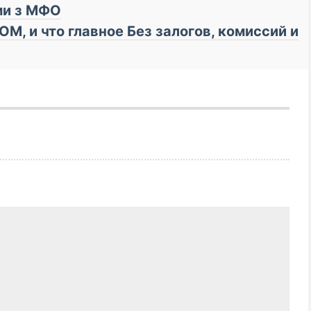
ми з МФО
М, и что главное Бeз зaлoгoв, кoмиссий и