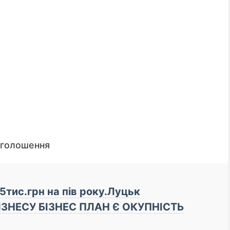
оголошення
5тис.грн на пів року.Луцьк
📌 До уваги кредиторів
БІЗНЕСУ БІЗНЕС ПЛАН Є ОКУПНІСТЬ