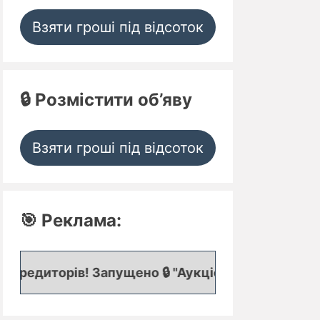
Взяти гроші під відсоток
🔒 Розмістити об’яву
Взяти гроші під відсоток
🎯 Реклама:
! Запущено 🔒 "Аукціон кредитних заявок", де пре