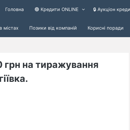
Головна
🟢 Кредити ONLINE
🔒 Аукціон кред
в містах
Позики від компаній
Корисні поради
0 грн на тиражування
гіївка.