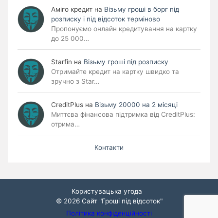
Аміго кредит
на
Візьму гроші в борг під
розписку і під відсоток терміново
Пропонуємо онлайн кредитування на картку
до 25 000…
Starfin
на
Візьму гроші під розписку
Отримайте кредит на картку швидко та
зручно з Star…
CreditPlus
на
Візьму 20000 на 2 місяці
Миттєва фінансова підтримка від CreditPlus:
отрима…
Контакти
Користувацька угода
© 2026
Сайт "Гроші під відсоток"
Політика конфіденційності