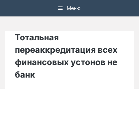
Skip
Меню
to
content
Тотальная
переаккредитация всех
финансовых устонов не
банк