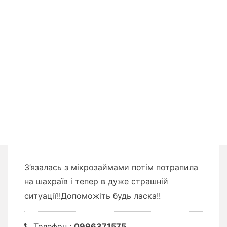
З’язалась з мікрозаймами потім потрапила
на шахраїв і тепер в дуже страшній
ситуації!!Допоможіть будь ласка!!
Телефон :
0996371575