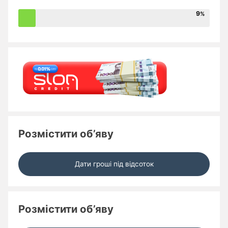
9
Розмістити об’яву
Дати гроші під відсоток
Розмістити об’яву