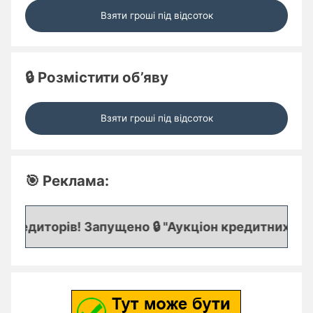
Взяти гроші під відсоток
🔒 Розмістити об’яву
Взяти гроші під відсоток
🎯 Реклама:
редиторів! Запущено 🔒 "Аукціон кредитних заявок