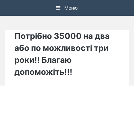
Skip
Меню
to
content
Потрібно 35000 на два
або по можливості три
роки!! Благаю
допоможіть!!!