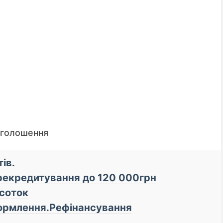
оголошення
ів.
рекредитування до 120 000грн
📌 До уваги кредиторів
дсоток
ормлення.Рефінансування