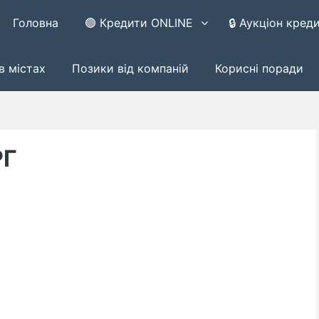
Головна
🟢 Кредити ONLINE
🔒 Аукціон кред
в містах
Позики від компаній
Корисні поради
РГ