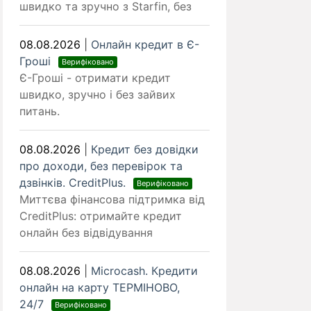
швидко та зручно з Starfin, без
08.08.2026
|
Онлайн кредит в Є-
Гроші
Верифіковано
Є-Гроші - отримати кредит
швидко, зручно і без зайвих
питань.
08.08.2026
|
Кредит без довідки
про доходи, без перевірок та
дзвінків. CreditPlus.
Верифіковано
Миттєва фінансова підтримка від
CreditPlus: отримайте кредит
онлайн без відвідування
08.08.2026
|
Microcash. Кредити
онлайн на карту ТЕРМІНОВО,
24/7
Верифіковано