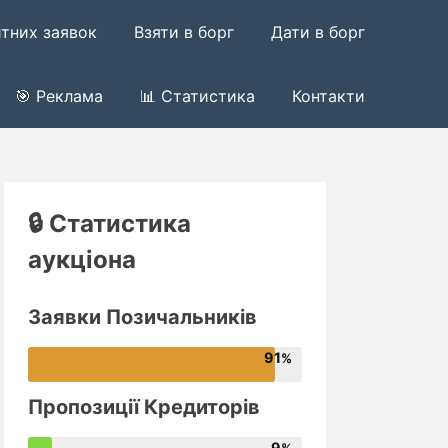
итних заявок
Взяти в борг
Дати в борг
🎯 Реклама
📊 Статистика
Контакти
🔒 Статистика
аукціона
Заявки Позичальників
91
Пропозиції Кредиторів
9