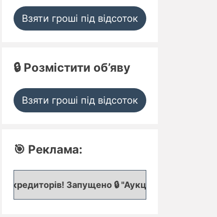
Взяти гроші під відсоток
🔒 Розмістити об’яву
Взяти гроші під відсоток
🎯 Реклама:
! Запущено 🔒 "Аукціон кредитних заявок", де пр