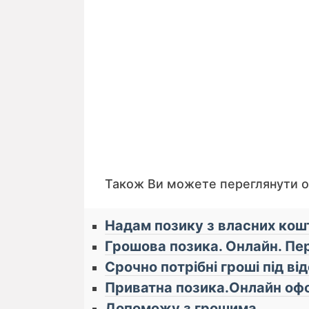
Також Ви можете переглянути 
Надам позику з власних кошт
Грошова позика. Онлайн. Пе
Срочно потрібні гроші під ві
Приватна позика.Онлайн оф
Допоможу з грошима