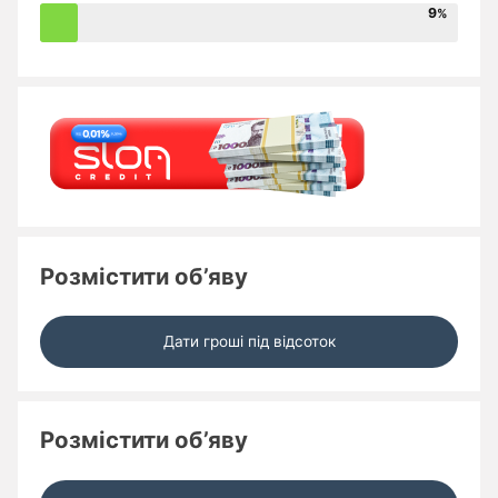
9
Розмістити об’яву
Дати гроші під відсоток
Розмістити об’яву