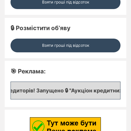
Взяти гроші під відсоток
🔒 Розмістити об’яву
Взяти гроші під відсоток
🎯 Реклама:
едиторів! Запущено 🔒 "Аукціон кредитних заявок