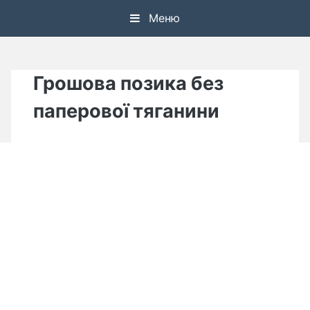
Skip
Меню
to
content
Грошова позика без
паперової тяганини