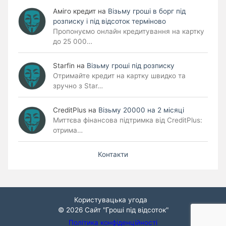
Аміго кредит
на
Візьму гроші в борг під
розписку і під відсоток терміново
Пропонуємо онлайн кредитування на картку
до 25 000…
Starfin
на
Візьму гроші під розписку
Отримайте кредит на картку швидко та
зручно з Star…
CreditPlus
на
Візьму 20000 на 2 місяці
Миттєва фінансова підтримка від CreditPlus:
отрима…
Контакти
Користувацька угода
© 2026
Сайт "Гроші під відсоток"
Політика конфіденційності