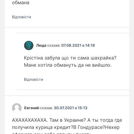
обмана
Відповіcти
Люда
сказав:
07.08.2021 о 14:19
Крістіна забула що ти сама шахрайка?
Мане хотіла обмануть да не вийшло.
Відповіcти
Евгений
сказав:
30.07.2021 о 15:13
АХАХАХАХАХА. Там в Украине? А ты тогда где
получила курица кредит?В Гондурасе?Нехер