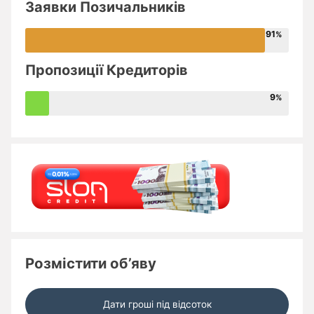
Заявки Позичальників
91
Пропозиції Кредиторів
9
Розмістити об’яву
Дати гроші під відсоток