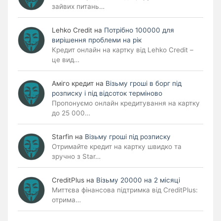
зайвих питань…
Lehko Сredit
на
Потрібно 100000 для
вирішення проблеми на рік
Кредит онлайн на картку від Lehko Credit –
це вид…
Аміго кредит
на
Візьму гроші в борг під
розписку і під відсоток терміново
Пропонуємо онлайн кредитування на картку
до 25 000…
Starfin
на
Візьму гроші під розписку
Отримайте кредит на картку швидко та
зручно з Star…
CreditPlus
на
Візьму 20000 на 2 місяці
Миттєва фінансова підтримка від CreditPlus:
отрима…