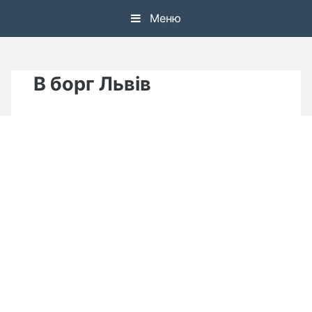
Skip
Меню
to
content
В борг Львів