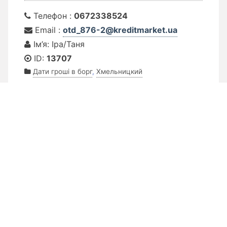
Телефон :
0672338524
Email :
otd_876-2@kreditmarket.ua
Ім’я: Іра/Таня
ID:
13707
Дати гроші в борг
,
Хмельницкий