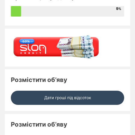
9
Розмістити об’яву
Дати гроші під відсоток
Розмістити об’яву