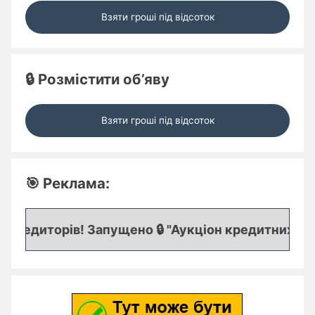
Взяти гроші під відсоток
🔒 Розмістити об’яву
Взяти гроші під відсоток
🎯 Реклама:
редиторів! Запущено 🔒 "Аукціон кредитних заяво