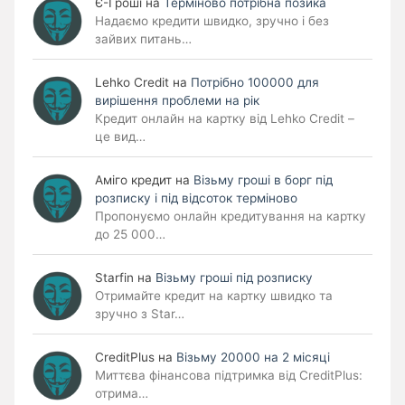
Є-Гроші
на
Терміново потрібна позика
Надаємо кредити швидко, зручно і без
зайвих питань…
Lehko Сredit
на
Потрібно 100000 для
вирішення проблеми на рік
Кредит онлайн на картку від Lehko Credit –
це вид…
Аміго кредит
на
Візьму гроші в борг під
розписку і під відсоток терміново
Пропонуємо онлайн кредитування на картку
до 25 000…
Starfin
на
Візьму гроші під розписку
Отримайте кредит на картку швидко та
зручно з Star…
CreditPlus
на
Візьму 20000 на 2 місяці
Миттєва фінансова підтримка від CreditPlus:
отрима…