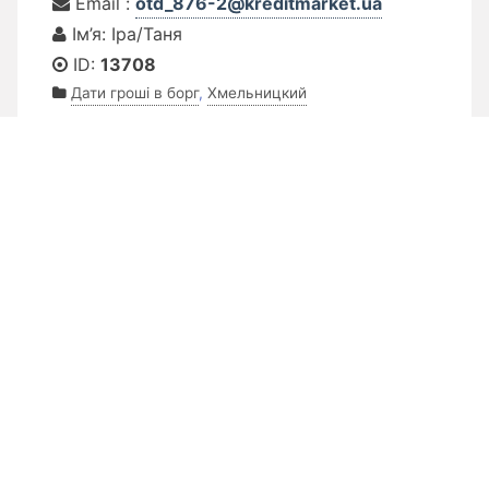
Email :
otd_876-2@kreditmarket.ua
Ім’я: Іра/Таня
ID:
13708
Дати гроші в борг
,
Хмельницкий