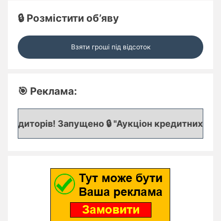
🔒 Розмістити об’яву
Взяти гроші під відсоток
🎯 Реклама:
редиторів! Запущено 🔒 "Аукціон кредитних заявок