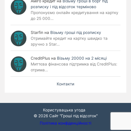
Аміго кредит
на
Візьму гроші в борг під
розписку і під відсоток терміново
Пропонуємо онлайн кредитування на картку
до 25 000…
Starfin
на
Візьму гроші під розписку
Отримайте кредит на картку швидко та
зручно з Star…
CreditPlus
на
Візьму 20000 на 2 місяці
Миттєва фінансова підтримка від CreditPlus:
отрима…
Контакти
Користувацька угода
© 2026
Сайт "Гроші під відсоток"
Політика конфіденційності