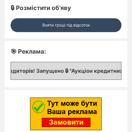
🔒 Розмістити об’яву
Взяти гроші під відсоток
🎯 Реклама:
редиторів! Запущено 🔒 "Аукціон кредитних заяво