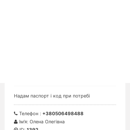
Надам паспорт і код при потребі
Телефон :
+380506498488
Ім’я: Олена Олегівна
ID:
1392