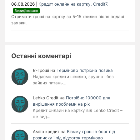
08.08.2026
|
Кредит онлайн на картку. Credit7.
Верифіковано
Отримати гроші на картку за 5-15 хвилин після подачі
заявки.
Останні коментарі
Є-Гроші
на
Терміново потрібна позика
Надаємо кредити швидко, зручно і без
зайвих питань…
Lehko Сredit
на
Потрібно 100000 для
вирішення проблеми на рік
Кредит онлайн на картку від Lehko Credit –
це вид…
Аміго кредит
на
Візьму гроші в борг під
розписку і під відсоток терміново