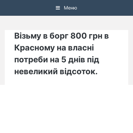
Skip
Меню
to
content
Візьму в борг 800 грн в
Красному на власні
потреби на 5 днів під
невеликий відсоток.