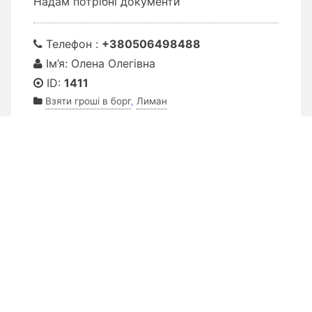
Надам потрібні документи
Телефон :
+380506498488
Ім’я: Олена Олегівна
ID:
1411
Взяти гроші в борг
,
Лиман