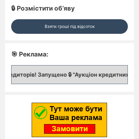
🔒 Розмістити об’яву
Взяти гроші під відсоток
🎯 Реклама:
редиторів! Запущено 🔒 "Аукціон кредитних заяво