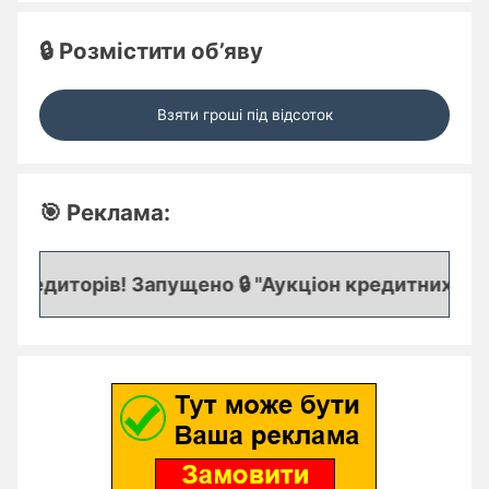
🔒 Розмістити об’яву
Взяти гроші під відсоток
🎯 Реклама:
редиторів! Запущено 🔒 "Аукціон кредитних заявок