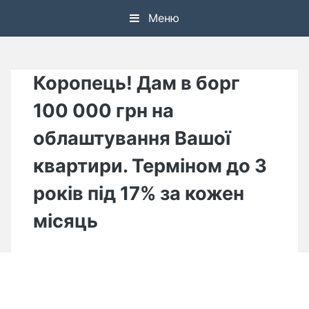
Skip
Меню
to
content
Коропець! Дам в борг
100 000 грн на
облаштування Вашої
квартири. Терміном до 3
років під 17% за кожен
місяць