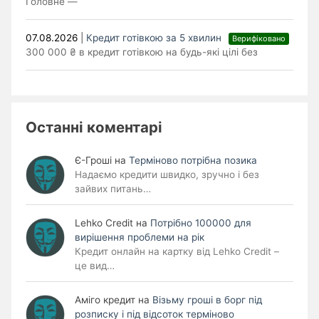
Головне —
07.08.2026
|
Кредит готівкою за 5 хвилин
Верифіковано
300 000 ₴ в кредит готівкою на будь-які цілі без
Останні коментарі
Є-Гроші
на
Терміново потрібна позика
Надаємо кредити швидко, зручно і без
зайвих питань…
Lehko Сredit
на
Потрібно 100000 для
вирішення проблеми на рік
Кредит онлайн на картку від Lehko Credit –
це вид…
Аміго кредит
на
Візьму гроші в борг під
розписку і під відсоток терміново