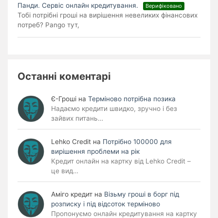
Панди. Cервіс онлайн кредитування.
Верифіковано
Тобі потрібні гроші на вирішення невеликих фінансових
потреб? Pango тут,
Останні коментарі
Є-Гроші
на
Терміново потрібна позика
Надаємо кредити швидко, зручно і без
зайвих питань…
Lehko Сredit
на
Потрібно 100000 для
вирішення проблеми на рік
Кредит онлайн на картку від Lehko Credit –
це вид…
Аміго кредит
на
Візьму гроші в борг під
розписку і під відсоток терміново
Пропонуємо онлайн кредитування на картку