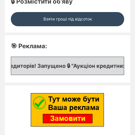
🔒 Розмістити об’яву
Взяти гроші під відсоток
🎯 Реклама:
редиторів! Запущено 🔒 "Аукціон кредитних заяво