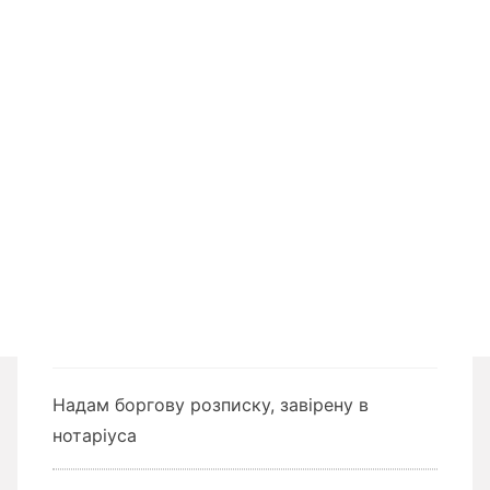
Надам боргову розписку, завірену в
нотаріуса