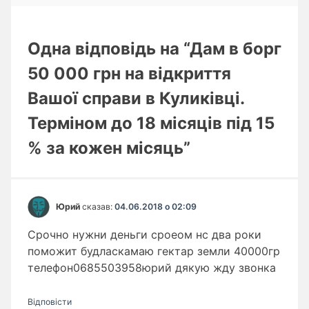
Одна відповідь на “Дам в борг
50 000 грн на відкриття
Вашої справи в Куликівці.
Терміном до 18 місяців під 15
% за кожен місяць”
Юрий
сказав:
04.06.2018 о 02:09
Срочно нужни деньги сроеом нс два роки
поможит будласкамаю гектар земли 40000гр
телефон0685503958юрий дякую жду звонка
Відповіcти