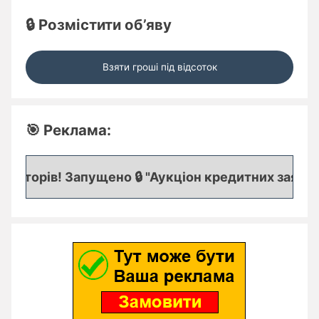
🔒 Розмістити об’яву
Взяти гроші під відсоток
🎯 Реклама:
иторів! Запущено 🔒 "Аукціон кредитних заявок", 