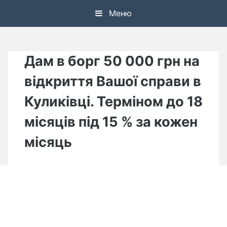
Skip
Меню
to
content
Дам в борг 50 000 грн на
відкриття Вашої справи в
Куликівці. Терміном до 18
місяців під 15 % за кожен
місяць