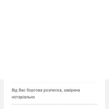
Від Вас боргова розписка, завірена
нотаріально