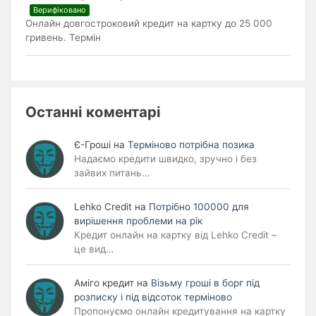
Верифіковано
Онлайн довгостроковий кредит на картку до 25 000
гривень. Термін
Останні коментарі
Є-Гроші
на
Терміново потрібна позика
Надаємо кредити швидко, зручно і без
зайвих питань…
Lehko Сredit
на
Потрібно 100000 для
вирішення проблеми на рік
Кредит онлайн на картку від Lehko Credit –
це вид…
Аміго кредит
на
Візьму гроші в борг під
розписку і під відсоток терміново
Пропонуємо онлайн кредитування на картку