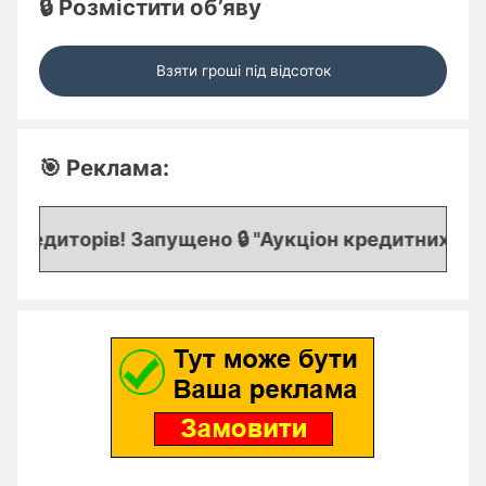
🔒 Розмістити об’яву
Взяти гроші під відсоток
🎯 Реклама:
редиторів! Запущено 🔒 "Аукціон кредитних заявок