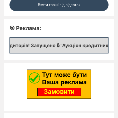
Взяти гроші під відсоток
🎯 Реклама:
едиторів! Запущено 🔒 "Аукціон кредитних заявок