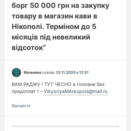
борг 50 000 грн на закупку
товару в магазин кави в
Нікополі. Терміном до 5
місяців під невеликий
відсоток”
Мальвина
сказав:
25.11.2020 о 12:51
ВАМ РАДЖУ ! ТУТ ЧЕСНО а головне без
предоплат ! –
VikyoriyaMArkopols@mail.ru
Відповіcти