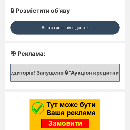
🔒 Розмістити об’яву
Взяти гроші під відсоток
🎯 Реклама:
редиторів! Запущено 🔒 "Аукціон кредитних заяво