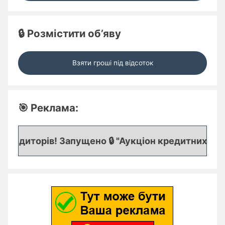
🔒 Розмістити об’яву
Взяти гроші під відсоток
🎯 Реклама:
едиторів! Запущено 🔒 "Аукціон кредитних заявок