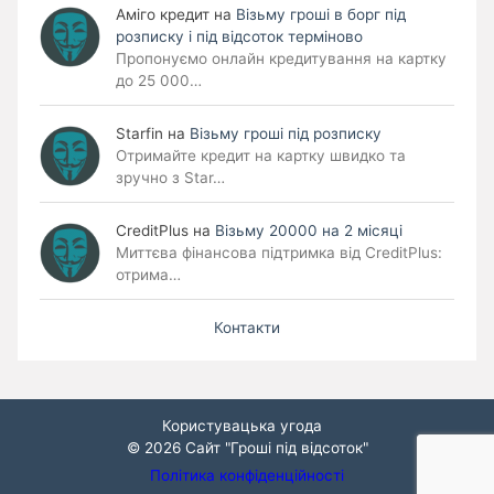
Аміго кредит
на
Візьму гроші в борг під
розписку і під відсоток терміново
Пропонуємо онлайн кредитування на картку
до 25 000…
Starfin
на
Візьму гроші під розписку
Отримайте кредит на картку швидко та
зручно з Star…
CreditPlus
на
Візьму 20000 на 2 місяці
Миттєва фінансова підтримка від CreditPlus:
отрима…
Контакти
Користувацька угода
© 2026
Сайт "Гроші під відсоток"
Політика конфіденційності