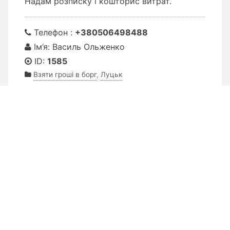
Надам розписку і кошторис витрат.
Телефон :
+380506498488
Ім’я: Василь Ольженко
ID:
1585
Взяти гроші в борг
,
Луцьк