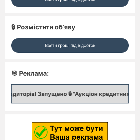
🔒 Розмістити об’яву
Взяти гроші під відсоток
🎯 Реклама:
редиторів! Запущено 🔒 "Аукціон кредитних заяво