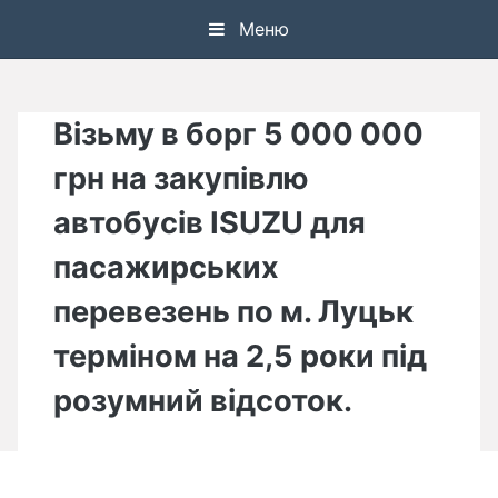
Skip
Меню
to
content
Візьму в борг 5 000 000
грн на закупівлю
автобусів ISUZU для
пасажирських
перевезень по м. Луцьк
терміном на 2,5 роки під
розумний відсоток.