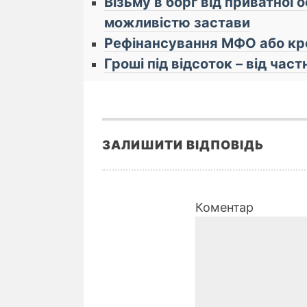
Візьму в борг від приватної 
можливістю застави
Рефінансування МФО або кред
Гроші під відсоток – від час
ЗАЛИШИТИ ВІДПОВІДЬ
Коментар