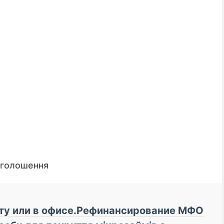
оголошення
📌 До уваги кредиторі
рту или в офисе.Рефинансирование МФО