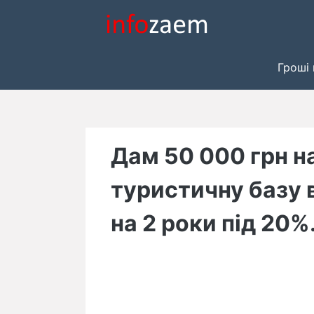
Skip
to
content
Гроші 
Дам 50 000 грн на
туристичну базу 
на 2 роки під 20%