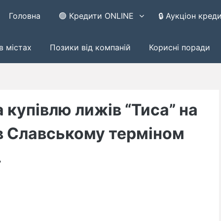
Головна
🟢 Кредити ONLINE
🔒 Аукціон кред
в містах
Позики від компаній
Корисні поради
 купівлю лижів “Тиса” на
в Славському терміном
.