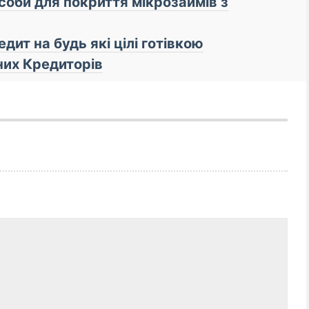
особи для покриття мікрозаймів з
ит на будь які цілі готівкою
тних Кредиторів