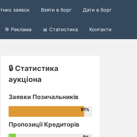
итних заявок
Взяти в борг
Дати в борг
🎯 Реклама
📊 Статистика
Контакти
🔒 Статистика
аукціона
Заявки Позичальників
91
Пропозиції Кредиторів
9