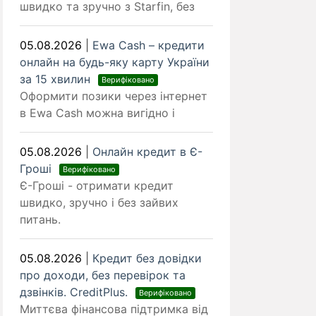
швидко та зручно з Starfin, без
05.08.2026
|
Ewa Cash – кредити
онлайн на будь-яку карту України
за 15 хвилин
Верифіковано
Оформити позики через інтернет
в Ewa Cash можна вигідно і
05.08.2026
|
Онлайн кредит в Є-
Гроші
Верифіковано
Є-Гроші - отримати кредит
швидко, зручно і без зайвих
питань.
05.08.2026
|
Кредит без довідки
про доходи, без перевірок та
дзвінків. CreditPlus.
Верифіковано
Миттєва фінансова підтримка від