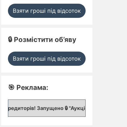
Взяти гроші під відсоток
🔒 Розмістити об’яву
Взяти гроші під відсоток
🎯 Реклама:
в! Запущено 🔒 "Аукціон кредитних заявок", де пр