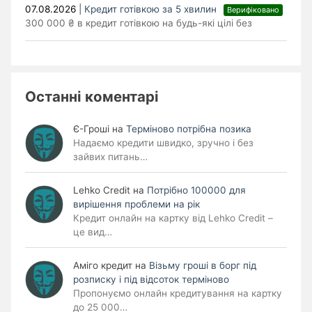
07.08.2026
|
Кредит готівкою за 5 хвилин
Верифіковано
300 000 ₴ в кредит готівкою на будь-які цілі без
Останні коментарі
Є-Гроші
на
Терміново потрібна позика
Надаємо кредити швидко, зручно і без
зайвих питань…
Lehko Сredit
на
Потрібно 100000 для
вирішення проблеми на рік
Кредит онлайн на картку від Lehko Credit –
це вид…
Аміго кредит
на
Візьму гроші в борг під
розписку і під відсоток терміново
Пропонуємо онлайн кредитування на картку
до 25 000…