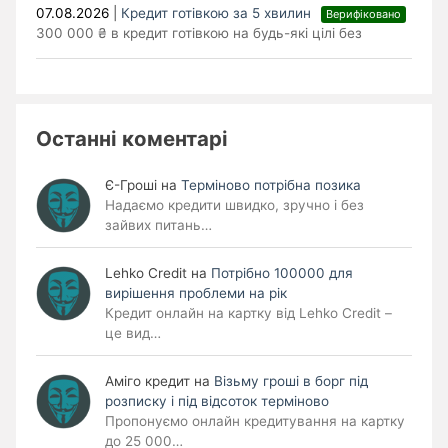
07.08.2026
|
Кредит готівкою за 5 хвилин
Верифіковано
300 000 ₴ в кредит готівкою на будь-які цілі без
Останні коментарі
Є-Гроші
на
Терміново потрібна позика
Надаємо кредити швидко, зручно і без
зайвих питань…
Lehko Сredit
на
Потрібно 100000 для
вирішення проблеми на рік
Кредит онлайн на картку від Lehko Credit –
це вид…
Аміго кредит
на
Візьму гроші в борг під
розписку і під відсоток терміново
Пропонуємо онлайн кредитування на картку
до 25 000…