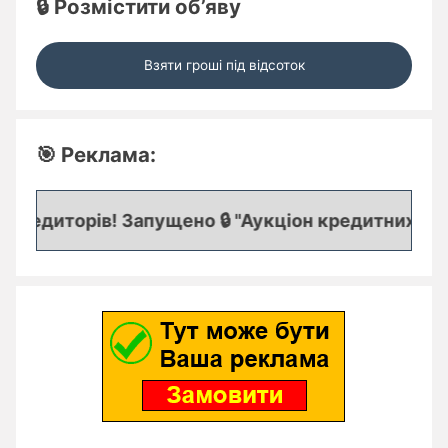
🔒 Розмістити об’яву
Взяти гроші під відсоток
🎯 Реклама:
редиторів! Запущено 🔒 "Аукціон кредитних заяво