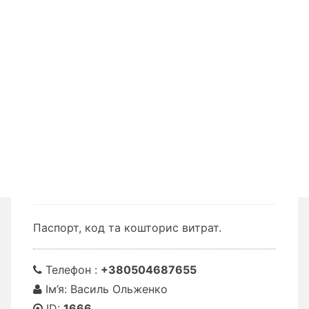
Паспорт, код та кошторис витрат.
Телефон :
+380504687655
Ім’я: Василь Ольженко
ID:
1666