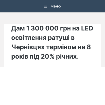
Skip
Меню
to
content
Дам 1 300 000 грн на LED
освітлення ратуші в
Чернівцях терміном на 8
років під 20% річних.