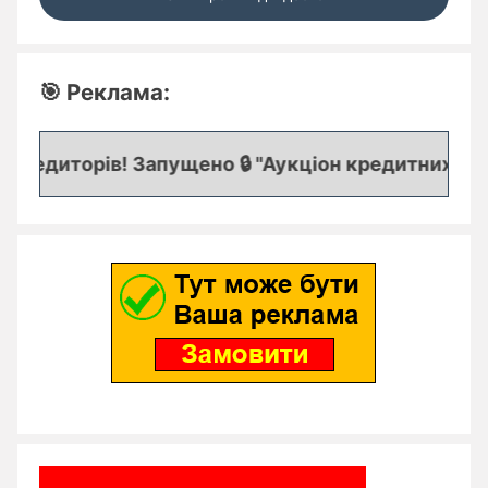
🎯 Реклама:
редиторів! Запущено 🔒 "Аукціон кредитних заяво