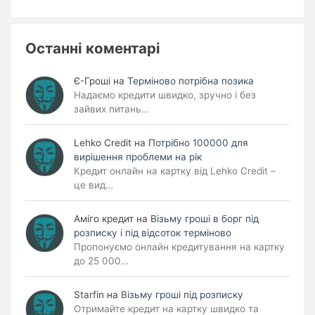
Останні коментарі
Є-Гроші
на
Терміново потрібна позика
Надаємо кредити швидко, зручно і без
зайвих питань…
Lehko Сredit
на
Потрібно 100000 для
вирішення проблеми на рік
Кредит онлайн на картку від Lehko Credit –
це вид…
Аміго кредит
на
Візьму гроші в борг під
розписку і під відсоток терміново
Пропонуємо онлайн кредитування на картку
до 25 000…
Starfin
на
Візьму гроші під розписку
Отримайте кредит на картку швидко та