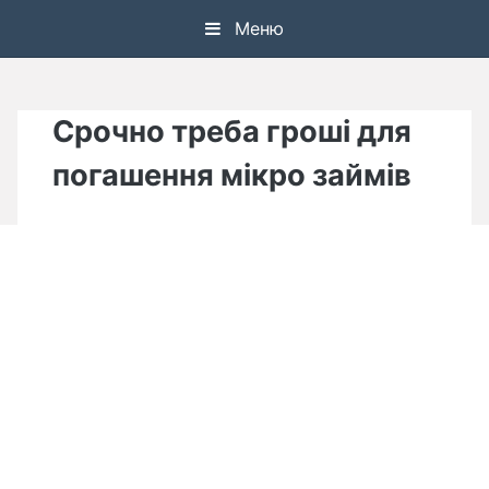
Skip
Меню
to
content
Срочно треба гроші для
погашення мікро займів