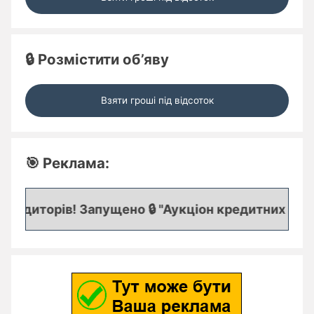
🔒 Розмістити об’яву
Взяти гроші під відсоток
🎯 Реклама:
едиторів! Запущено 🔒 "Аукціон кредитних заявок