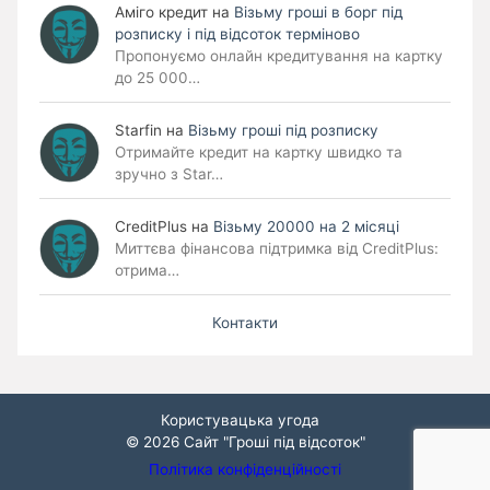
Аміго кредит
на
Візьму гроші в борг під
розписку і під відсоток терміново
Пропонуємо онлайн кредитування на картку
до 25 000…
Starfin
на
Візьму гроші під розписку
Отримайте кредит на картку швидко та
зручно з Star…
CreditPlus
на
Візьму 20000 на 2 місяці
Миттєва фінансова підтримка від CreditPlus:
отрима…
Контакти
Користувацька угода
© 2026
Сайт "Гроші під відсоток"
Політика конфіденційності