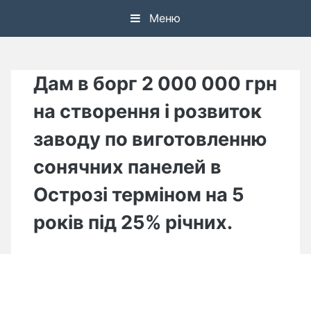
Skip
Меню
to
content
Дам в борг 2 000 000 грн
на створення і розвиток
заводу по виготовленню
сонячних панелей в
Острозі терміном на 5
років під 25% річних.