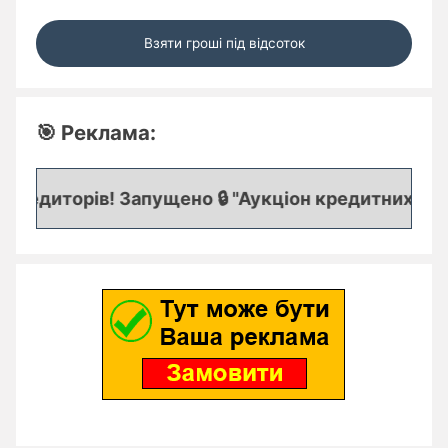
Взяти гроші під відсоток
🎯 Реклама:
едиторів! Запущено 🔒 "Аукціон кредитних заявок