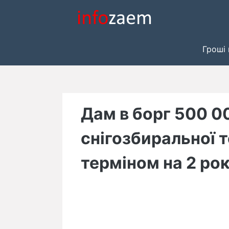
Skip
to
content
Гроші 
Дам в борг 500 0
снігозбиральної т
терміном на 2 рок