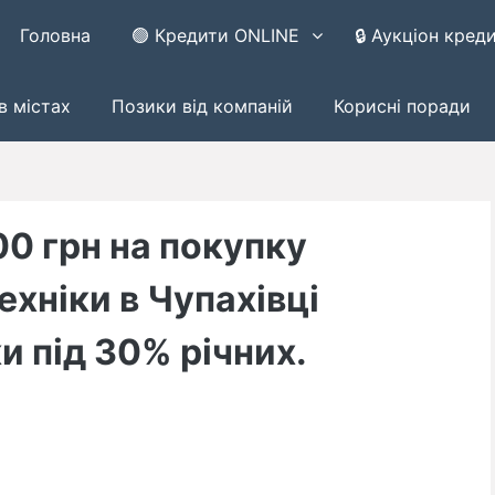
Головна
🟢 Кредити ONLINE
🔒 Аукціон кред
в містах
Позики від компаній
Корисні поради
00 грн на покупку
ехніки в Чупахівці
и під 30% річних.