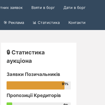
итних заявок
Взяти в борг
Дати в борг
🎯 Реклама
📊 Статистика
Контакти
🔒 Статистика
аукціона
Заявки Позичальників
91
Пропозиції Кредиторів
9