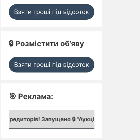
Взяти гроші під відсоток
🔒 Розмістити об’яву
Взяти гроші під відсоток
🎯 Реклама:
! Запущено 🔒 "Аукціон кредитних заявок", де пр