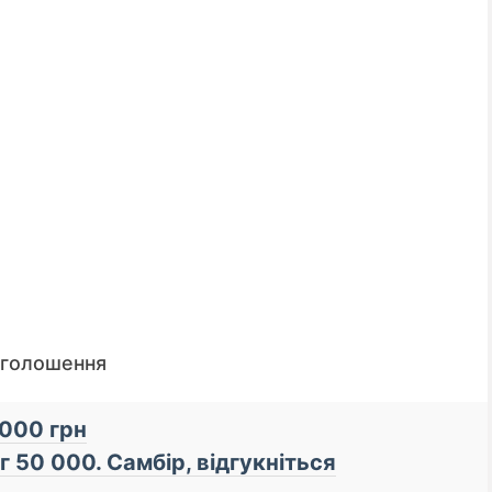
оголошення
📌 До уваги кредиторів
 000 грн
г 50 000. Самбір, відгукніться