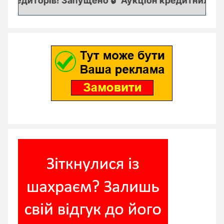
редиторів! Запущено 🔒 "Аукціон кредитних заяво