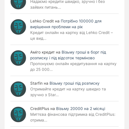
Надаємо кредити швидко, зручно і без
зайвих питань…
Lehko Сredit
на
Потрібно 100000 для
вирішення проблеми на рік
Кредит онлайн на картку від Lehko Credit –
це вид…
Аміго кредит
на
Візьму гроші в борг під
розписку і під відсоток терміново
Пропонуємо онлайн кредитування на картку
до 25 000…
Starfin
на
Візьму гроші під розписку
Отримайте кредит на картку швидко та
зручно з Star…
CreditPlus
на
Візьму 20000 на 2 місяці
Миттєва фінансова підтримка від CreditPlus:
отрима…