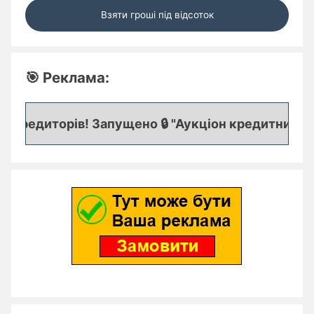
Взяти гроші під відсоток
🎯 Реклама:
кредиторів! Запущено 🔒 "Аукціон кредитних заяво