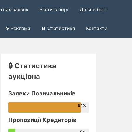
итних заявок
Взяти в борг
Дати в борг
🎯 Реклама
📊 Статистика
Контакти
🔒 Статистика
аукціона
Заявки Позичальників
91
Пропозиції Кредиторів
9