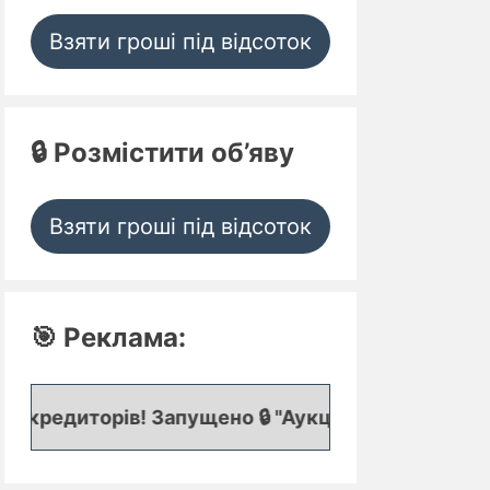
Взяти гроші під відсоток
🔒 Розмістити об’яву
Взяти гроші під відсоток
🎯 Реклама:
в! Запущено 🔒 "Аукціон кредитних заявок", де п