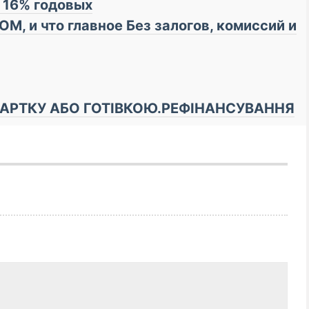
д 16% годовых
М, и что главное Бeз зaлoгoв, кoмиссий и
КАРТКУ АБО ГОТІВКОЮ.РЕФІНАНСУВАННЯ