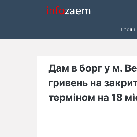
Skip
to
content
Гроші 
Дам в борг у м. В
гривень на закрит
терміном на 18 мі