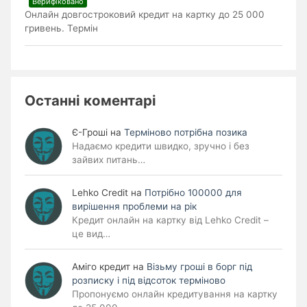
Верифіковано
Онлайн довгостроковий кредит на картку до 25 000
гривень. Термін
Останні коментарі
Є-Гроші
на
Терміново потрібна позика
Надаємо кредити швидко, зручно і без
зайвих питань…
Lehko Сredit
на
Потрібно 100000 для
вирішення проблеми на рік
Кредит онлайн на картку від Lehko Credit –
це вид…
Аміго кредит
на
Візьму гроші в борг під
розписку і під відсоток терміново
Пропонуємо онлайн кредитування на картку