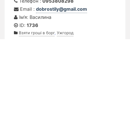
Телефон :
0953808298
Email :
dobrostily@gmail.com
Ім’я: Василина
ID:
1736
Взяти гроші в борг
,
Ужгород