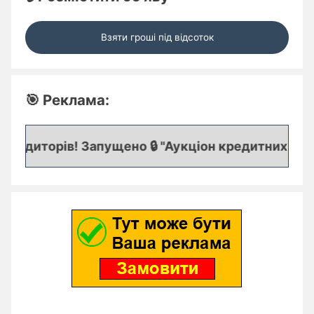
Взяти гроші під відсоток
🎯 Реклама:
редиторів! Запущено 🔒 "Аукціон кредитних заявок