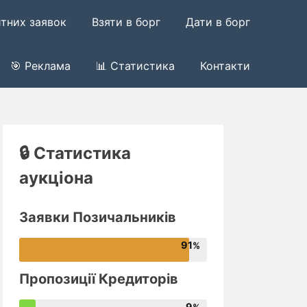
итних заявок
Взяти в борг
Дати в борг
🎯 Реклама
📊 Статистика
Контакти
🔒 Статистика
аукціона
Заявки Позичальників
91
Пропозиції Кредиторів
9