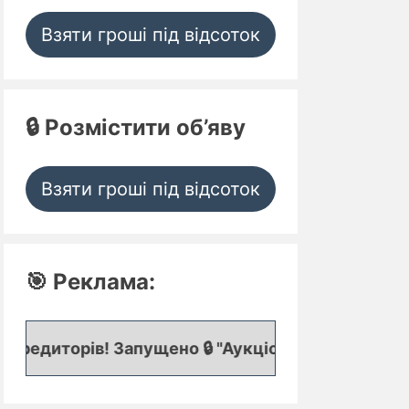
Взяти гроші під відсоток
🔒 Розмістити об’яву
Взяти гроші під відсоток
🎯 Реклама:
 Запущено 🔒 "Аукціон кредитних заявок", де пред