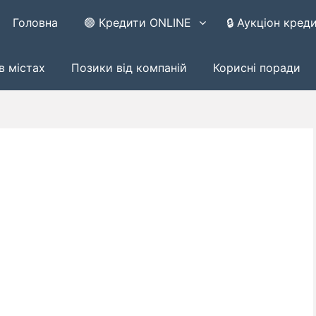
Головна
🟢 Кредити ONLINE
🔒 Аукціон кред
в містах
Позики від компаній
Корисні поради