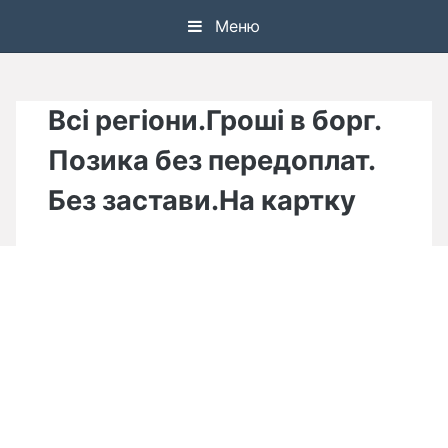
Skip
Меню
to
content
Всі регіони.Гроші в борг.
Позика без передоплат.
Без застави.На картку