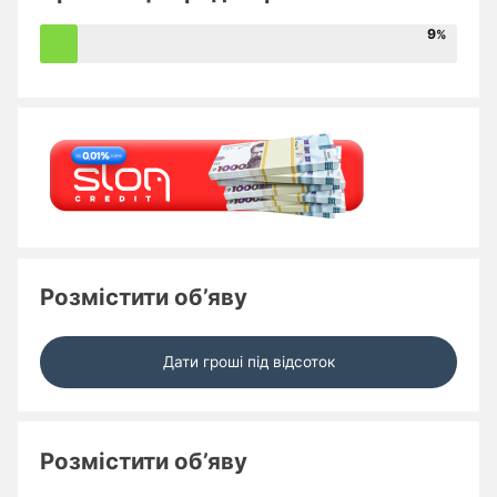
9
Розмістити об’яву
Дати гроші під відсоток
Розмістити об’яву