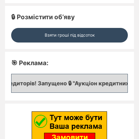
🔒 Розмістити об’яву
Взяти гроші під відсоток
🎯 Реклама:
редиторів! Запущено 🔒 "Аукціон кредитних заяво