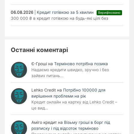
06.08.2026
|
Кредит готівкою за 5 хвилин
Верифіковано
300 000 ₴ в кредит готівкою на будь-які цілі без
Останні коментарі
Є-Гроші
на
Терміново потрібна позика
Надаємо кредити швидко, зручно і без
зайвих питань…
Lehko Сredit
на
Потрібно 100000 для
вирішення проблеми на рік
Кредит онлайн на картку від Lehko Credit –
це вид…
Аміго кредит
на
Візьму гроші в борг під
розписку і під відсоток терміново