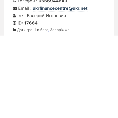
Телефон :
0666944643
Email :
ukrfinancecentre@ukr.net
Ім’я: Валерий Игоревич
ID:
17664
Дати гроші в борг
,
Запоріжжя