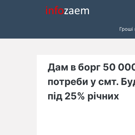
Skip
to
content
Гроші 
Дам в борг 50 000
потреби у смт. Бу
під 25% річних