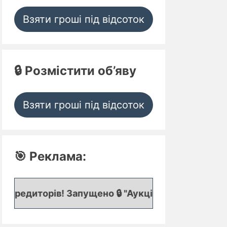
Взяти гроші під відсоток
🔒 Розмістити об’яву
Взяти гроші під відсоток
🎯 Реклама:
! Запущено 🔒 "Аукціон кредитних заявок", де пр