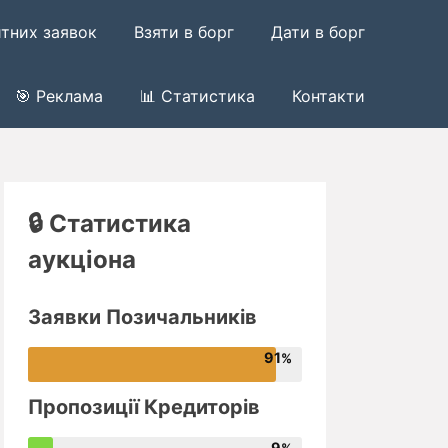
итних заявок
Взяти в борг
Дати в борг
🎯 Реклама
📊 Статистика
Контакти
🔒 Статистика
аукціона
Заявки Позичальників
91
Пропозиції Кредиторів
9