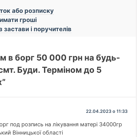
оток або розписку
имати гроші
з застави і поручителів
м в борг 50 000 грн на будь-
 смт. Буди. Терміном до 5
х”
22.04.2023 о 11:33
орг под розпись на лікування матері 34000гр
кий Вінницької області