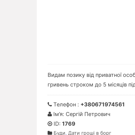
Видам позику від приватної осо
гривень строком до 5 місяців пі
Телефон :
+380671974561
Ім’я: Сергій Петрович
ID:
1769
Буди
,
Дати гроші в борг