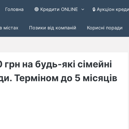
Головна
🟢 Кредити ONLINE
🔒 Аукціон кред
в містах
Позики від компаній
Корисні поради
 грн на будь-які сімейні
ди. Терміном до 5 місяців