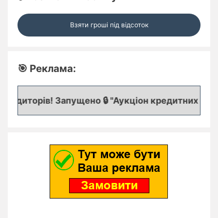
Взяти гроші під відсоток
🎯 Реклама:
едиторів! Запущено 🔒 "Аукціон кредитних заявок