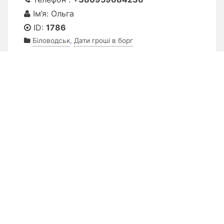
Ім’я: Ольга
ID:
1786
Біловодськ
,
Дати гроші в борг