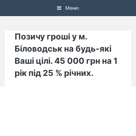
Skip
Меню
to
content
Позичу гроші у м.
Біловодськ на будь-які
Ваші цілі. 45 000 грн на 1
рік під 25 % річних.