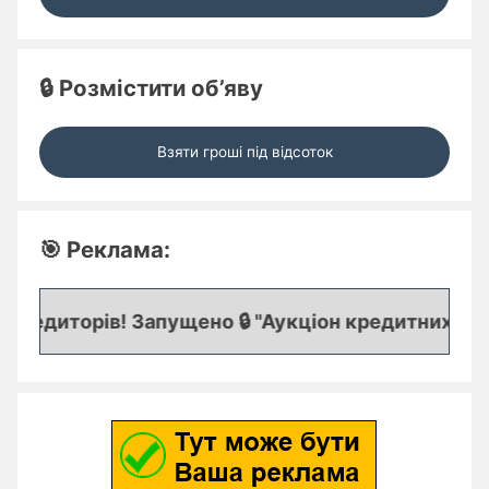
🔒 Розмістити об’яву
Взяти гроші під відсоток
🎯 Реклама:
редиторів! Запущено 🔒 "Аукціон кредитних заявок