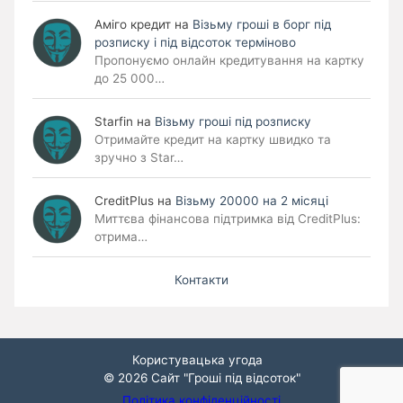
Аміго кредит
на
Візьму гроші в борг під
розписку і під відсоток терміново
Пропонуємо онлайн кредитування на картку
до 25 000…
Starfin
на
Візьму гроші під розписку
Отримайте кредит на картку швидко та
зручно з Star…
CreditPlus
на
Візьму 20000 на 2 місяці
Миттєва фінансова підтримка від CreditPlus:
отрима…
Контакти
Користувацька угода
© 2026
Сайт "Гроші під відсоток"
Політика конфіденційності